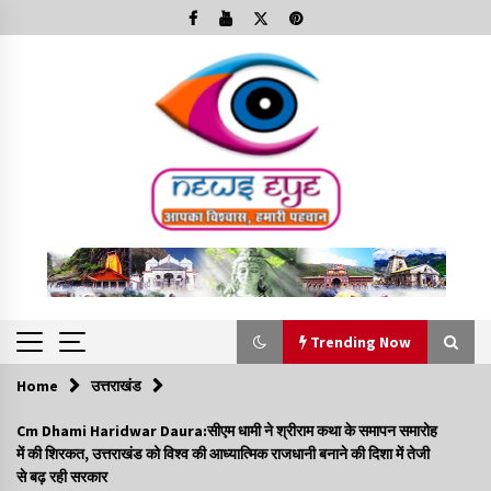
Skip
to
content
Trending Now
Home
उत्तराखंड
Trending Now
Cm Dhami Haridwar Daura:सीएम धामी ने श्रीराम कथा के समापन समारोह
में की शिरकत, उत्तराखंड को विश्व की आध्यात्मिक राजधानी बनाने की दिशा में तेजी
Minorities Rights Day : विश्व अल्पसंख्यक अधिकार दिवस
से बढ़ रही सरकार
कार्यक्रम में शामिल हुए सीएम,आधुनिक मदरसों का नाम अब्दुल कलाम के नाम