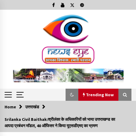
Skip
to
content
Trending Now
Home
उत्तराखंड
Trending Now
Srilanka Civil Baithak:श्रीलंका के अधिकारियों को भाया उत्तराखण्ड का
आपदा प्रबंधन माॅडल, 40 ऑफिसर ने किया यूएसडीएमए का भ्रमण
Minorities Rights Day : विश्व अल्पसंख्यक अधिकार दिवस
कार्यक्रम में शामिल हुए सीएम,आधुनिक मदरसों का नाम अब्दुल कलाम के नाम