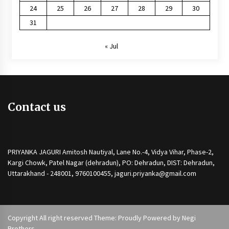
24
25
26
27
28
29
30
31
« Jul
Contact us
PRIYANKA JAGURI Amitosh Nautiyal, Lane No.-4, Vidya Vihar, Phase-2,
Kargi Chowk, Patel Nagar (dehradun), PO: Dehradun, DIST: Dehradun,
Uttarakhand - 248001, 9760100455, jaguri.priyanka@gmail.com
Copyright All right reserved Theme: Proudly Powered by
Negi
Brothers