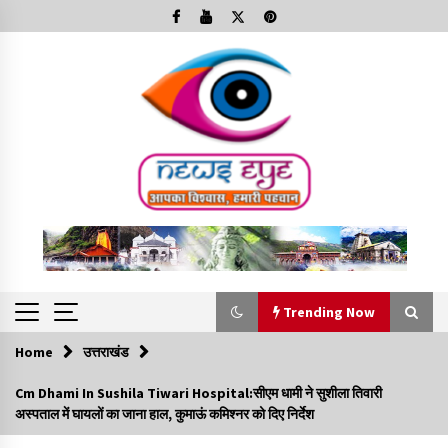
Skip
to
content
Trending Now
Home
उत्तराखंड
Trending Now
Cm Dhami In Sushila Tiwari Hospital:सीएम धामी ने सुशीला तिवारी
अस्पताल में घायलों का जाना हाल, कुमाऊं कमिश्नर को दिए निर्देश
Minorities Rights Day : विश्व अल्पसंख्यक अधिकार दिवस
कार्यक्रम में शामिल हुए सीएम,आधुनिक मदरसों का नाम अब्दुल कलाम के नाम