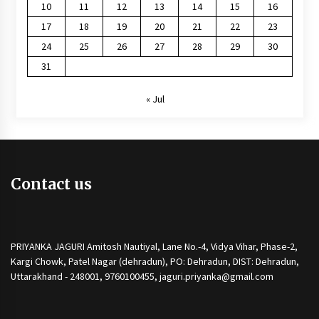
10
11
12
13
14
15
16
17
18
19
20
21
22
23
24
25
26
27
28
29
30
31
« Jul
Contact us
PRIYANKA JAGURI Amitosh Nautiyal, Lane No.-4, Vidya Vihar, Phase-2,
Kargi Chowk, Patel Nagar (dehradun), PO: Dehradun, DIST: Dehradun,
Uttarakhand - 248001, 9760100455, jaguri.priyanka@gmail.com