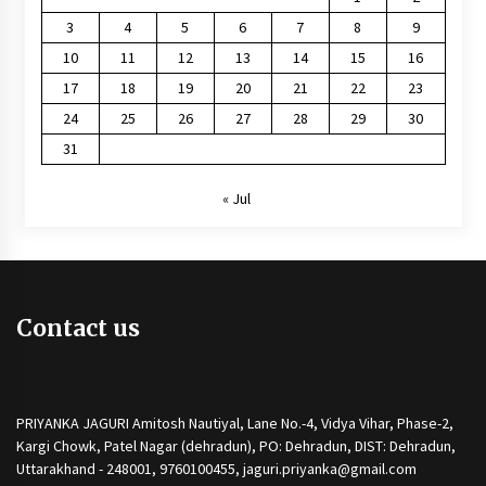
3
4
5
6
7
8
9
10
11
12
13
14
15
16
17
18
19
20
21
22
23
24
25
26
27
28
29
30
31
« Jul
Contact us
PRIYANKA JAGURI Amitosh Nautiyal, Lane No.-4, Vidya Vihar, Phase-2,
Kargi Chowk, Patel Nagar (dehradun), PO: Dehradun, DIST: Dehradun,
Uttarakhand - 248001, 9760100455, jaguri.priyanka@gmail.com