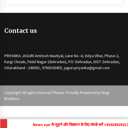
Contact us
PRIYANKA JAGURI Amitosh Nautiyal, Lane No.-4, Vidya Vihar, Phase-2,
Kargi Chowk, Patel Nagar (dehradun), PO: Dehradun, DIST: Dehradun,
Uttarakhand - 248001, 9760100455, jaguri.priyanka@gmail.com
Copyright All right reserved Theme: Proudly Powered by
Negi
Brothers
News eye से जुड़ने और विज्ञापन के लिए संपर्क करें +91
9389292171 ,
new