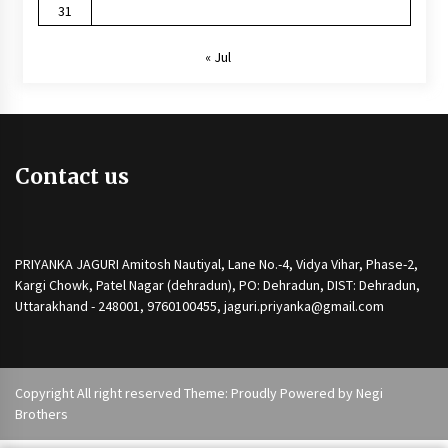
31
« Jul
Contact us
PRIYANKA JAGURI Amitosh Nautiyal, Lane No.-4, Vidya Vihar, Phase-2,
Kargi Chowk, Patel Nagar (dehradun), PO: Dehradun, DIST: Dehradun,
Uttarakhand - 248001, 9760100455, jaguri.priyanka@gmail.com
Copyright All right reserved Theme: Proudly Powered by
Negi
Brothers