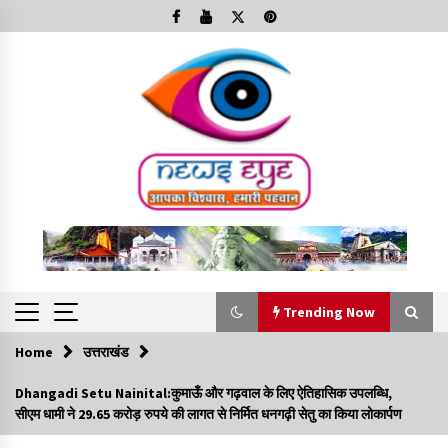
Skip
to
content
Trending Now
Home
उत्तराखंड
Trending Now
Dhangadi Setu Nainital:कुमाऊँ और गढ़वाल के लिए ऐतिहासिक उपलब्धि,
सीएम धामी ने 29.65 करोड़ रुपये की लागत से निर्मित धनगढ़ी सेतु का किया लोकार्पण
Minorities Rights Day : विश्व अल्पसंख्यक अधिकार दिवस
कार्यक्रम में शामिल हुए सीएम,आधुनिक मदरसों का नाम अब्दुल कलाम के नाम