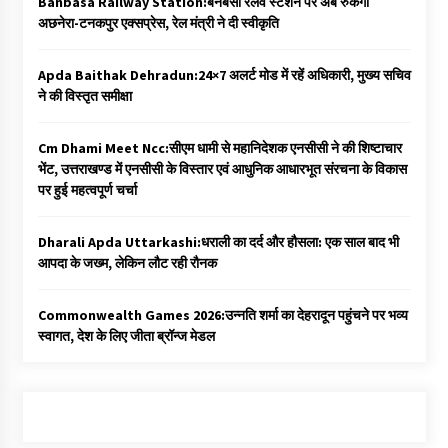
Banbasa Railway Station:बनबसा रेलवे स्टेशन पर अब रुकेगी
अछनेरा-टनकपुर एक्सप्रेस, रेल मंत्री ने दी स्वीकृति
Apda Baithak Dehradun:24×7 अलर्ट मोड में रहें अधिकारी, मुख्य सचिव
ने की विस्तृत समीक्षा
Cm Dhami Meet Ncc:सीएम धामी से महानिदेशक एनसीसी ने की शिष्टाचार
भेंट, उत्तराखण्ड में एनसीसी के विस्तार एवं आधुनिक आधारभूत संरचना के विकास
पर हुई महत्वपूर्ण चर्चा
Dharali Apda Uttarkashi:धराली का दर्द और हौसला: एक साल बाद भी
आपदा के जख्म, लेकिन लौट रही रौनक
Commonwealth Games 2026:उन्नति शर्मा का देहरादून पहुंचने पर भव्य
स्वागत, देश के लिए जीता ब्रॉन्ज मेडल