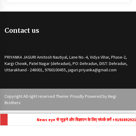
Contact us
PRIYANKA JAGURI Amitosh Nautiyal, Lane No.-4, Vidya Vihar, Phase-2,
Kargi Chowk, Patel Nagar (dehradun), PO: Dehradun, DIST: Dehradun,
Uttarakhand - 248001, 9760100455, jaguri.priyanka@gmail.com
Copyright All right reserved Theme: Proudly Powered by
Negi
Brothers
News eye से जुड़ने और विज्ञापन के लिए संपर्क करें +91
9389292171 ,
newse