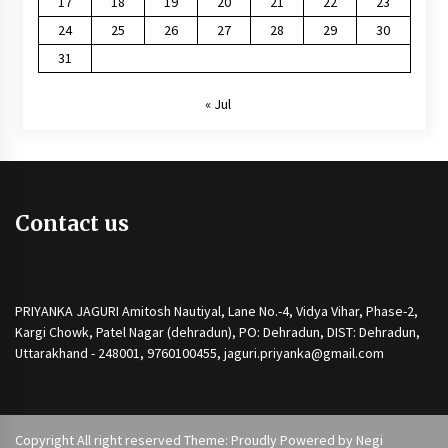
17
18
19
20
21
22
23
24
25
26
27
28
29
30
31
« Jul
Contact us
PRIYANKA JAGURI Amitosh Nautiyal, Lane No.-4, Vidya Vihar, Phase-2,
Kargi Chowk, Patel Nagar (dehradun), PO: Dehradun, DIST: Dehradun,
Uttarakhand - 248001, 9760100455, jaguri.priyanka@gmail.com
Copyright All right reserved Theme: Proudly Powered by
Negi