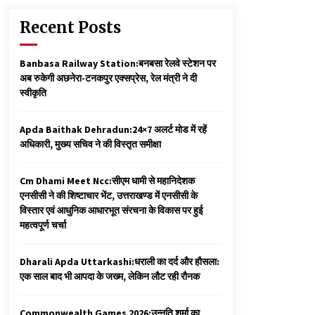
Recent Posts
Banbasa Railway Station:बनबसा रेलवे स्टेशन पर
अब रुकेगी अछनेरा-टनकपुर एक्सप्रेस, रेल मंत्री ने दी
स्वीकृति
Apda Baithak Dehradun:24×7 अलर्ट मोड में रहें
अधिकारी, मुख्य सचिव ने की विस्तृत समीक्षा
Cm Dhami Meet Ncc:सीएम धामी से महानिदेशक
एनसीसी ने की शिष्टाचार भेंट, उत्तराखण्ड में एनसीसी के
विस्तार एवं आधुनिक आधारभूत संरचना के विकास पर हुई
महत्वपूर्ण चर्चा
Dharali Apda Uttarkashi:धराली का दर्द और हौसला:
एक साल बाद भी आपदा के जख्म, लेकिन लौट रही रौनक
Commonwealth Games 2026:उन्नति शर्मा का