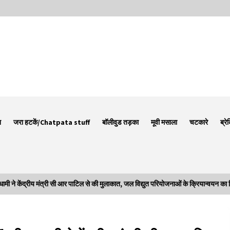
न
जरा हटकें/Chatpata stuff
बॉलीवुड तड़का
मूवी मसाला
चटकारे
ब्रे
 केंद्रीय मंत्री सी आर पाटिल से की मुलाकात, जल विद्युत परियोजनाओं के क्रियान्वयन का
Thought Of The Day 7 September