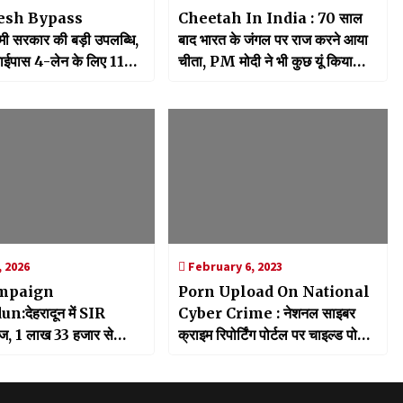
esh Bypass
Cheetah In India : 70 साल
 सरकार की बड़ी उपलब्धि,
बाद भारत के जंगल पर राज करने आया
ाईपास 4-लेन के लिए ₹1105
चीता, PM मोदी ने भी कुछ यूं किया
ंजूरी
welcome back
 2026
February 6, 2023
mpaign
Porn Upload On National
:देहरादून में SIR
Cyber Crime : नेशनल साइबर
ज, 1 लाख 33 हजार से
क्राइम रिपोर्टिंग पोर्टल पर चाइल्ड पोर्न
 प्रपत्र वितरित
अपलोड, पुलिस ने हटवाई वीडियो