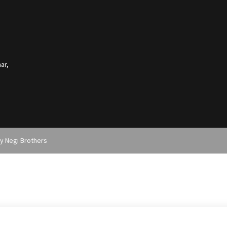
ar,
by
Negi Brothers