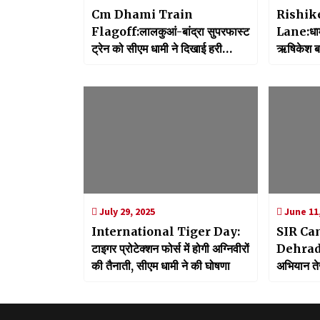
Cm Dhami Train
Rishik
Flagoff:लालकुआं-बांद्रा सुपरफास्ट
Lane:धामी
ट्रेन को सीएम धामी ने दिखाई हरी
ऋषिकेश ब
झण्डी, रेल मंत्री अश्विनी वैष्णव का
करोड़ की म
जताया आभार
July 29, 2025
June 11,
International Tiger Day:
SIR Ca
टाइगर प्रोटेक्शन फोर्स में होगी अग्निवीरों
Dehradun
की तैनाती, सीएम धामी ने की घोषणा
अभियान ते
अधिक गणना