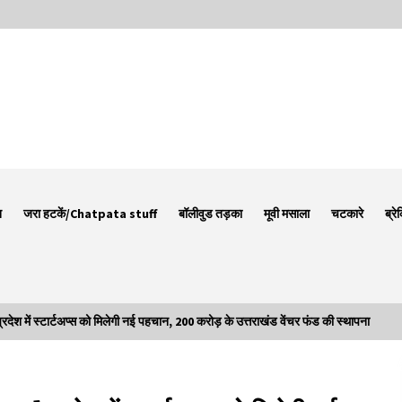
न
जरा हटकें/Chatpata stuff
बॉलीवुड तड़का
मूवी मसाला
चटकारे
ब्रे
ं स्टार्टअप्स को मिलेगी नई पहचान, 200 करोड़ के उत्तराखंड वेंचर फंड की स्थापना
Thought Of The Day 7 September