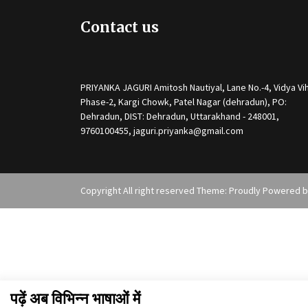
Contact us
PRIYANKA JAGURI Amitosh Nautiyal, Lane No.-4, Vidya Vih
Phase-2, Kargi Chowk, Patel Nagar (dehradun), PO:
Dehradun, DIST: Dehradun, Uttarakhand - 248001,
9760100455, jaguri.priyanka@gmail.com
Copyright All right reserved Theme: Proudly Powered 
पढ़ें अब विभिन्न भाषाओं में