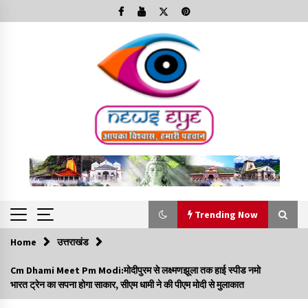
Skip
to
content
Trending Now
Home
उत्तराखंड
Trending Now
Cm Dhami Meet Pm Modi:मोदीपुरम से लक्ष्मणझूला तक हाई स्पीड नमो
भारत ट्रेन का सपना होगा साकार, सीएम धामी ने की पीएम मोदी से मुलाकात
Minorities Rights Day : विश्व अल्पसंख्यक अधिकार दिवस
कार्यक्रम में शामिल हुए सीएम,आधुनिक मदरसों का नाम अब्दुल कलाम के नाम