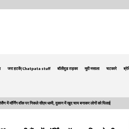
न
जरा हटकें/Chatpata stuff
बॉलीवुड तड़का
मूवी मसाला
चटकारे
ब्रे
ं मॉर्निंग वॉक पर निकले सीएम धामी, दुकान में खुद चाय बनाकर लोगों को पिलाई
Thought Of The Day 7 September