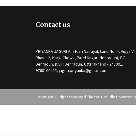
Contact us
PRIYANKA JAGURI Amitosh Nautiyal, Lane No.-4, Vidya Vih
Phase-2, Kargi Chowk, Patel Nagar (dehradun), PO:
Dehradun, DIST: Dehradun, Uttarakhand - 248001,
9760100455, jaguri.priyanka@gmail.com
Copyright All right reserved Theme: Proudly Powered 