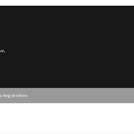
आधुनिक लैंड पोर्ट परियोजना की प्रगति
का लिया अपडेट
ar,
by
Negi Brothers