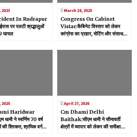
, 2023
March 18, 2025
cident In Rudrapur
Congress On Cabinet
ईपास पर पलटी श्रद्धालुओं
Vistar:कैबिनेट विस्तार को लेकर
9 घायल
कांग्रेस का प्रहार, सेटिंग और संसाधन
जुटने का लगाया आरोप
 2025
April 27, 2026
ami Haridwar
Cm Dhami Delhi
 धामी ने स्वर्णिम 70 वर्ष
Baithak:सीएम धामी ने सीमावर्ती
में की शिरकत, श्रमिक वर्ग
क्षेत्रों में व्यापार को लेकर की समीक्षा
ीढ़
बैठक, भारत-नेपाल सीमा पर निर्माणाधीन