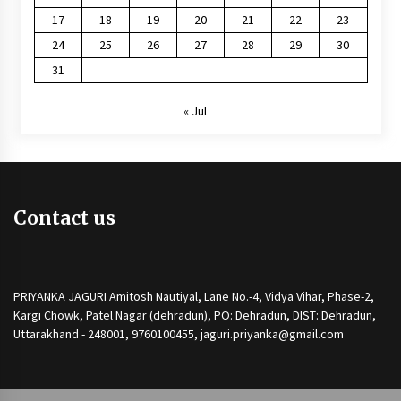
17
18
19
20
21
22
23
24
25
26
27
28
29
30
31
« Jul
Contact us
PRIYANKA JAGURI Amitosh Nautiyal, Lane No.-4, Vidya Vihar, Phase-2,
Kargi Chowk, Patel Nagar (dehradun), PO: Dehradun, DIST: Dehradun,
Uttarakhand - 248001, 9760100455, jaguri.priyanka@gmail.com