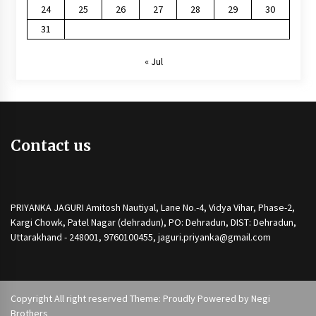
24
25
26
27
28
29
30
31
« Jul
Contact us
PRIYANKA JAGURI Amitosh Nautiyal, Lane No.-4, Vidya Vihar, Phase-2,
Kargi Chowk, Patel Nagar (dehradun), PO: Dehradun, DIST: Dehradun,
Uttarakhand - 248001, 9760100455, jaguri.priyanka@gmail.com
Copyright All right reserved Theme: Proudly Powered by
Negi
Brothers