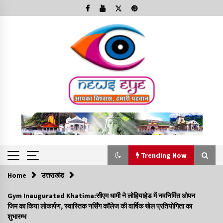
Skip
to
content
Trending Now
Home
उत्तराखंड
Trending Now
Gym Inaugurated Khatima:सीएम धामी ने लोहियाहेड में नवनिर्मित ओपन
जिम का किया लोकार्पण, स्वास्तिक नर्सिंग कॉलेज की वार्षिक खेल प्रतियोगिता का
Minorities Rights Day : विश्व अल्पसंख्यक अधिकार दिवस
शुभारम्भ
कार्यक्रम में शामिल हुए सीएम,आधुनिक मदरसों का नाम अब्दुल कलाम के नाम