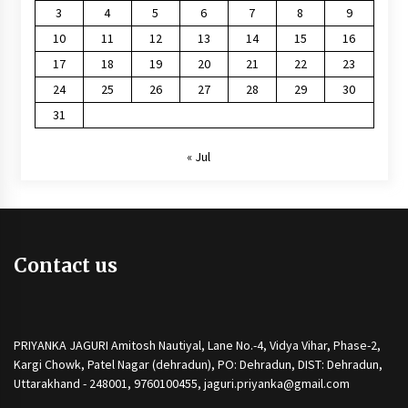
3
4
5
6
7
8
9
10
11
12
13
14
15
16
17
18
19
20
21
22
23
24
25
26
27
28
29
30
31
« Jul
Contact us
PRIYANKA JAGURI Amitosh Nautiyal, Lane No.-4, Vidya Vihar, Phase-2,
Kargi Chowk, Patel Nagar (dehradun), PO: Dehradun, DIST: Dehradun,
Uttarakhand - 248001, 9760100455, jaguri.priyanka@gmail.com