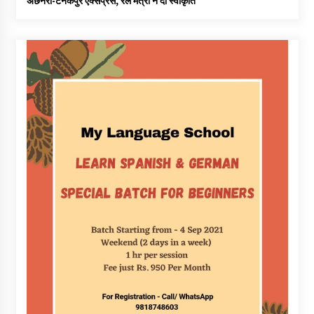
अछनेरा-टनकपुर एक्सप्रेस, रेल मंत्री ने दी स्वीकृति