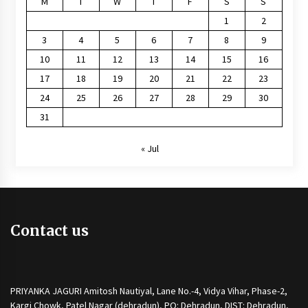
M
T
W
T
F
S
S
1
2
3
4
5
6
7
8
9
10
11
12
13
14
15
16
17
18
19
20
21
22
23
24
25
26
27
28
29
30
31
« Jul
Contact us
PRIYANKA JAGURI Amitosh Nautiyal, Lane No.-4, Vidya Vihar, Phase-2,
Kargi Chowk, Patel Nagar (dehradun), PO: Dehradun, DIST: Dehradun,