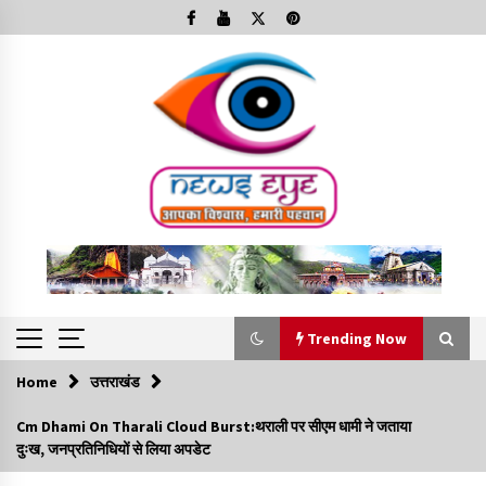
Skip
to
content
Trending Now
Home
उत्तराखंड
Trending Now
Cm Dhami On Tharali Cloud Burst:थराली पर सीएम धामी ने जताया
दुःख, जनप्रतिनिधियों से लिया अपडेट
Minorities Rights Day : विश्व अल्पसंख्यक अधिकार दिवस
कार्यक्रम में शामिल हुए सीएम,आधुनिक मदरसों का नाम अब्दुल कलाम के नाम