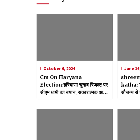
October 6, 2024
June 16,
Cm On Haryana
shree
Election:हरियाणा चुनाव रिजल्ट पर
katha: “मल्ली गांव में ध्याणियों के
सीएम धामी का बयान, सकारात्मक आएंगे
सौजन्य से 
नतीजे
आयोजन, 14