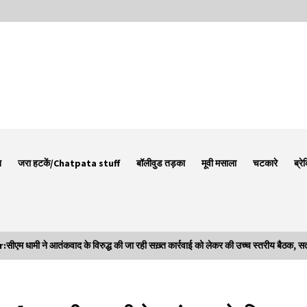
न
जरा हटकें/Chatpata stuff
बॉलीवुड तड़का
मूवी मसाला
चटकारे
ब्रे
मी ने आतंकवाद के विरुद्ध की जा रही सख़्त कार्रवाई को लेकर की उच्च स्तरीय बैठक, सतर्क
Thought Of The Day 7 September