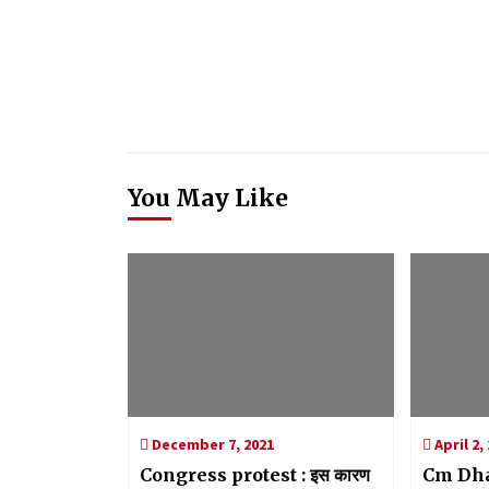
You May Like
December 7, 2021
April 2,
Congress protest : इस कारण
Cm Dh