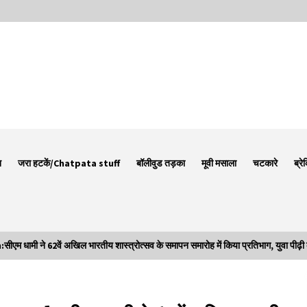
न
जरा हटकें/Chatpata stuff
बॉलीवुड तड़का
मूवी मसाला
चटकारे
ब्रे
ी ने 62वें अखिल भारतीय शास्त्रोत्सव के समापन समारोह में किया प्रतिभाग, युवा पीढ़ी को 
Thought Of The Day 7 September