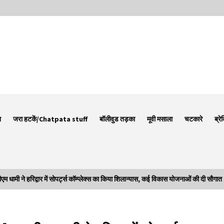
न
जरा हटकें/Chatpata stuff
बॉलीवुड तड़का
मूवी मसाला
चटकारे
ब्रे
ने हरिद्वार में सोपर्ट्स कॉम्प्लेक्स का किया शिलान्यास, कई विकास योजनाओं की दी सौगात
Thought Of The Day 7 September