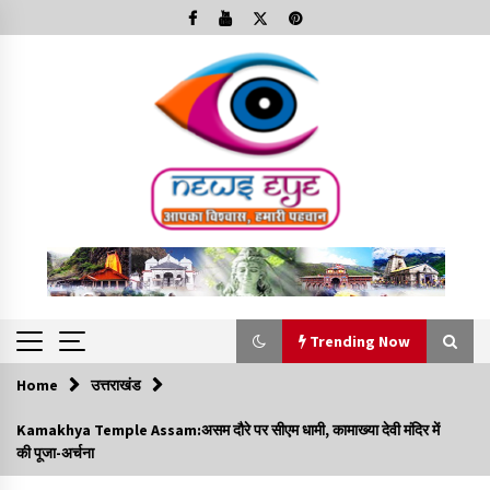
Skip
to
content
Trending Now
Home
उत्तराखंड
Trending Now
Kamakhya Temple Assam:असम दौरे पर सीएम धामी, कामाख्या देवी मंदिर में
की पूजा-अर्चना
Minorities Rights Day : विश्व अल्पसंख्यक अधिकार दिवस
कार्यक्रम में शामिल हुए सीएम,आधुनिक मदरसों का नाम अब्दुल कलाम के नाम