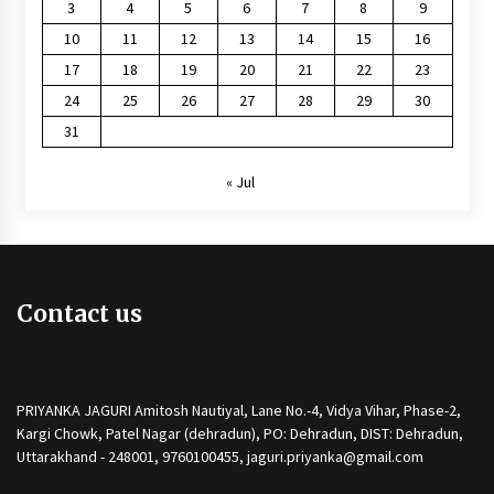
3
4
5
6
7
8
9
10
11
12
13
14
15
16
17
18
19
20
21
22
23
24
25
26
27
28
29
30
31
« Jul
Contact us
PRIYANKA JAGURI Amitosh Nautiyal, Lane No.-4, Vidya Vihar, Phase-2,
Kargi Chowk, Patel Nagar (dehradun), PO: Dehradun, DIST: Dehradun,
Uttarakhand - 248001, 9760100455, jaguri.priyanka@gmail.com