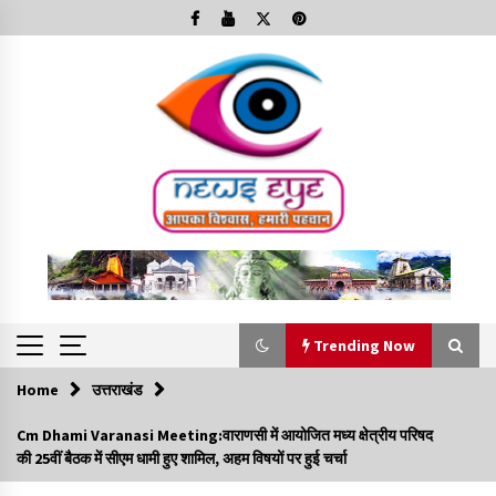
Skip
to
content
Trending Now
Home
उत्तराखंड
Trending Now
Cm Dhami Varanasi Meeting:वाराणसी में आयोजित मध्य क्षेत्रीय परिषद
की 25वीं बैठक में सीएम धामी हुए शामिल, अहम विषयों पर हुई चर्चा
Minorities Rights Day : विश्व अल्पसंख्यक अधिकार दिवस
कार्यक्रम में शामिल हुए सीएम,आधुनिक मदरसों का नाम अब्दुल कलाम के नाम