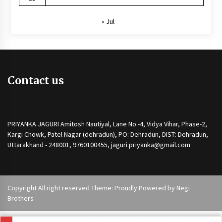
« Jul
Contact us
PRIYANKA JAGURI Amitosh Nautiyal, Lane No.-4, Vidya Vihar, Phase-2,
Kargi Chowk, Patel Nagar (dehradun), PO: Dehradun, DIST: Dehradun,
Uttarakhand - 248001, 9760100455, jaguri.priyanka@gmail.com
Copyright All right reserved Theme: Proudly Powered by
Negi
Brothers