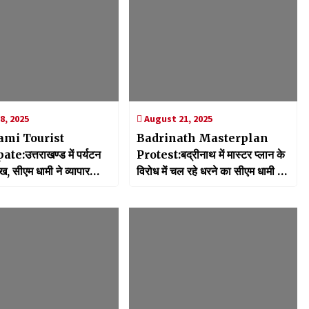
8, 2025
August 21, 2025
mi Tourist
Badrinath Masterplan
te:उत्तराखण्ड में पर्यटन
Protest:बद्रीनाथ में मास्टर प्लान के
ंख, सीएम धामी ने व्यापार
विरोध में चल रहे धरने का सीएम धामी ने
र्यटन संवर्धन से संबंधित
लिया संज्ञान,29 अगस्त को होगी बैठक
ें वर्चुअली किया प्रतिभाग