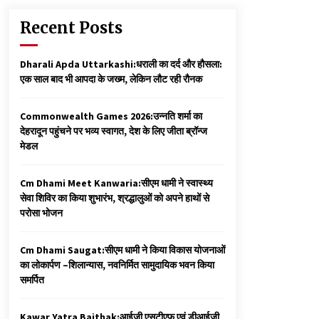
Recent Posts
Dharali Apda Uttarkashi:धराली का दर्द और हौसला:
एक साल बाद भी आपदा के जख्म, लेकिन लौट रही रौनक
Commonwealth Games 2026:उन्नति शर्मा का
देहरादून पहुंचने पर भव्य स्वागत, देश के लिए जीता ब्रॉन्ज
मेडल
Cm Dhami Meet Kanwaria:सीएम धामी ने स्वास्थ्य
सेवा शिविर का किया शुभारंभ, श्रद्धालुओं को अपने हाथों से
परोसा भोजन
Cm Dhami Saugat:सीएम धामी ने किया विकास योजनाओं
का लोकार्पण –शिलान्यास, नवनिर्मित सामुदायिक भवन किया
समर्पित
Kawar Yatra Baithak:आईजी एसटीएफ एवं डीआईजी