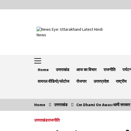
Skip
to
content
Home
उत्तराखंड
आज का विचार
राजनीति
पर्यट
वायरल वीडियो/फोटोज
रोजगार
उत्तरप्रदेश
राष्ट्रीय
Home
उत्तराखंड
Cm Dhami On Awas:धामी सरकार की पहल
Trending Now
उत्तराखंड
राजनीति
Minorities Rights Day : विश्व अल्पसंख्यक
अधिकार दिवस कार्यक्रम में शामिल हुए सीएम,आधुनिक