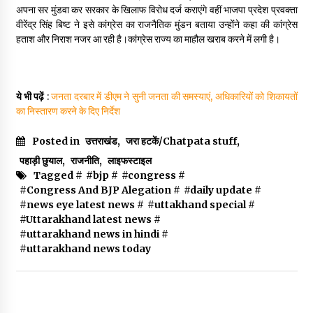
अपना सर मुंडवा कर सरकार के खिलाफ विरोध दर्ज कराएंगे वहीं भाजपा प्रदेश प्रवक्ता
May 10, 2022
वीरेंद्र सिंह बिष्ट ने इसे कांग्रेस का राजनैतिक मुंडन बताया उन्होंने कहा की कांग्रेस
हताश और निराश नजर आ रही है।कांग्रेस राज्य का माहौल खराब करने में लगी है।
Thought Of The Day 9 May
May 9, 2022
ये भी पढ़ें
:
जनता दरबार में डीएम ने सुनी जनता की समस्याएं, अधिकारियों को शिकायतों
का निस्तारण करने के दिए निर्देश
Posted in
उत्तराखंड
,
जरा हटकें/Chatpata stuff
,
पहाड़ी छुयाल
,
राजनीति
,
लाइफस्टाइल
Tagged #
#bjp
#
#congress
#
#Congress And BJP Alegation
#
#daily update
#
#news eye latest news
#
#uttakhand special
#
#Uttarakhand latest news
#
#uttarakhand news in hindi
#
#uttarakhand news today