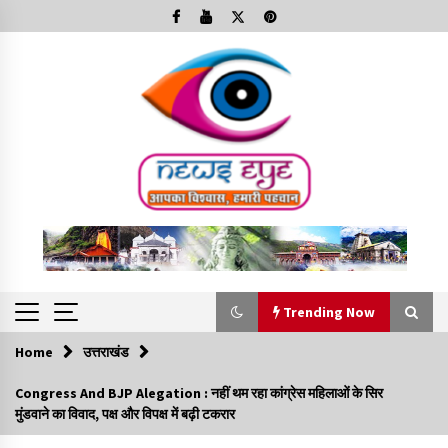
Skip
to
content
Trending Now
Home
उत्तराखंड
Trending Now
Congress And BJP Alegation : नहीं थम रहा कांग्रेस महिलाओं के सिर
मुंडवाने का विवाद, पक्ष और विपक्ष में बढ़ी टकरार
Minorities Rights Day : विश्व अल्पसंख्यक अधिकार दिवस
कार्यक्रम में शामिल हुए सीएम,आधुनिक मदरसों का नाम अब्दुल कलाम के नाम