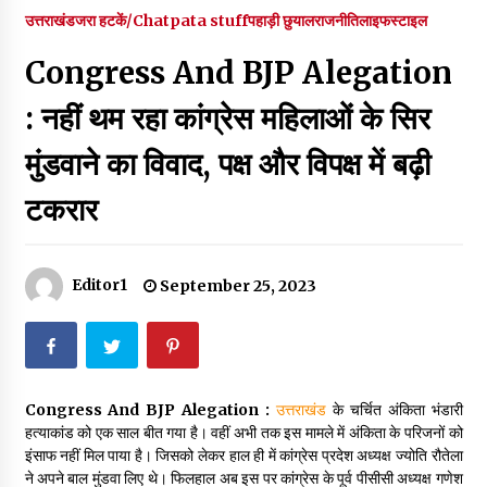
पर रखने की घोषणा
उत्तराखंड
जरा हटकें/Chatpata stuff
पहाड़ी छुयाल
राजनीति
लाइफस्टाइल
December 18, 2023
Congress And BJP Alegation
Thought Of The Day 7 September
September 7, 2023
: नहीं थम रहा कांग्रेस महिलाओं के सिर
मुंडवाने का विवाद, पक्ष और विपक्ष में बढ़ी
Thought Of The Day 6 September
टकरार
September 6, 2023
Thought Of The Day 18 May
Editor1
September 25, 2023
May 18, 2022
Thought Of The Day 17 May
May 17, 2022
Congress And BJP Alegation :
उत्तराखंड
के चर्चित अंकिता भंडारी
हत्याकांड को एक साल बीत गया है। वहीं अभी तक इस मामले में अंकिता के परिजनों को
इंसाफ नहीं मिल पाया है। जिसको लेकर हाल ही में कांग्रेस प्रदेश अध्यक्ष ज्योति रौतेला
Thought Of The Day 16 May
ने अपने बाल मुंडवा लिए थे। फिलहाल अब इस पर कांग्रेस के पूर्व पीसीसी अध्यक्ष गणेश