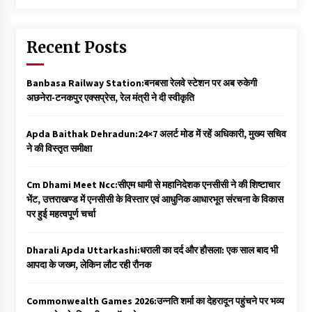
Recent Posts
Banbasa Railway Station:बनबसा रेलवे स्टेशन पर अब रुकेगी
अछनेरा-टनकपुर एक्सप्रेस, रेल मंत्री ने दी स्वीकृति
Apda Baithak Dehradun:24×7 अलर्ट मोड में रहें अधिकारी, मुख्य सचिव
ने की विस्तृत समीक्षा
Cm Dhami Meet Ncc:सीएम धामी से महानिदेशक एनसीसी ने की शिष्टाचार
भेंट, उत्तराखण्ड में एनसीसी के विस्तार एवं आधुनिक आधारभूत संरचना के विकास
पर हुई महत्वपूर्ण चर्चा
Dharali Apda Uttarkashi:धराली का दर्द और हौसला: एक साल बाद भी
आपदा के जख्म, लेकिन लौट रही रौनक
Commonwealth Games 2026:उन्नति शर्मा का देहरादून पहुंचने पर भव्य