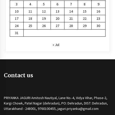
3
4
5
6
7
8
9
10
11
12
13
14
15
16
17
18
19
20
21
22
23
24
25
26
27
28
29
30
31
« Jul
Contact us
PRIYANKA JAGURI Amitosh Nautiyal, Lane No.-4, Vidya Vihar, Phase-2,
Kargi Chowk, Patel Nagar (dehradun), PO: Dehradun, DIST: Dehradun,
Uttarakhand - 248001, 9760100455, jaguri.priyanka@gmail.com