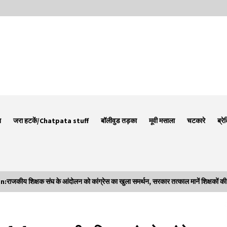
न
जरा हटकें/Chatpata stuff
बॉलीवुड तड़का
मूवी मसाला
चटकारे
ब्रे
 शिक्षक संघ के आंदोलन को कांग्रेस का खुला समर्थन, सरकार तत्काल मानें शिक्षकों की 
Thought Of The Day 7 September