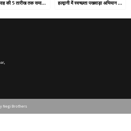
हर माह की 5 तारीख तक समाज
हल्द्वानी में स्वच्छता पखवाड़ा अभियान में
पेंशन अनिवार्य रूप से खातों
शामिल हुए सीएम धामी, सड़कों पर सफाई
कर किया श्रमदान
ar,
by
Negi Brothers