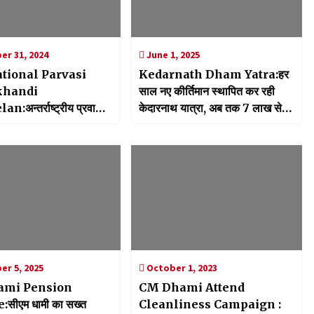
r 31, 2024
June 1, 2025
ational Parvasi
Kedarnath Dham Yatra:हर
khandi
साल नए कीर्तिमान स्थापित कर रही
अन्तर्राष्ट्रीय प्रवासी
केदारनाथ यात्रा, अब तक 7 लाख से
ी सम्मेलन को लेकर मुख्य
अधिक श्रद्धालुओं ने किए दर्शन
रतूड़ी ने की बैठक,
 से ली तैयारियों की अपडेट
r 5, 2025
October 1, 2023
ami Pension
CM Dhami Attend
सीएम धामी का सख्त
Cleanliness Campaign :