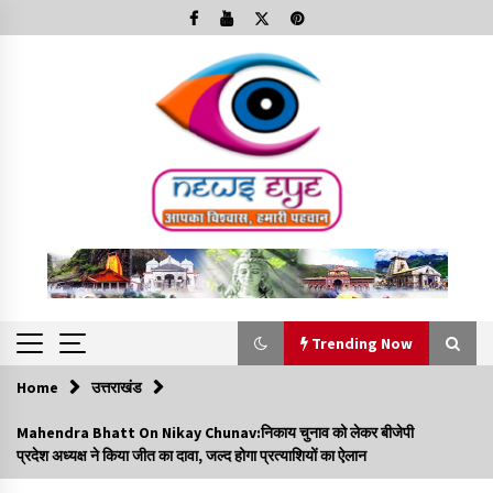
Skip
to
content
Trending Now
Home
उत्तराखंड
Trending Now
Mahendra Bhatt On Nikay Chunav:निकाय चुनाव को लेकर बीजेपी
प्रदेश अध्यक्ष ने किया जीत का दावा, जल्द होगा प्रत्याशियों का ऐलान
Minorities Rights Day : विश्व अल्पसंख्यक अधिकार दिवस
कार्यक्रम में शामिल हुए सीएम,आधुनिक मदरसों का नाम अब्दुल कलाम के नाम