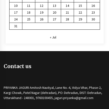
10
11
12
13
14
15
16
17
18
19
20
21
22
23
24
25
26
27
28
29
30
31
« Jul
Contact us
PRIYANKA JAGURI Amitosh Nautiyal, Lane No.-4, Vidya Vihar, Phase-2,
Kargi Chowk, Patel Nagar (dehradun), PO: Dehradun, DIST: Dehradun,
Uttarakhand - 248001, 9760100455, jaguri.priyanka@gmail.com