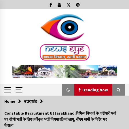
Skip
to
content
Trending Now
Home
उत्तराखंड
Trending Now
Constable Recruitment Uttarakhand:विभिन्न विभागों के वर्दीधारी पदों
पर सीधी भर्ती के लिए एकीकृत भर्ती नियमावलियां लागू, सीएम धामी के निर्देश पर
Minorities Rights Day : विश्व अल्पसंख्यक अधिकार दिवस
फैसला
कार्यक्रम में शामिल हुए सीएम,आधुनिक मदरसों का नाम अब्दुल कलाम के नाम