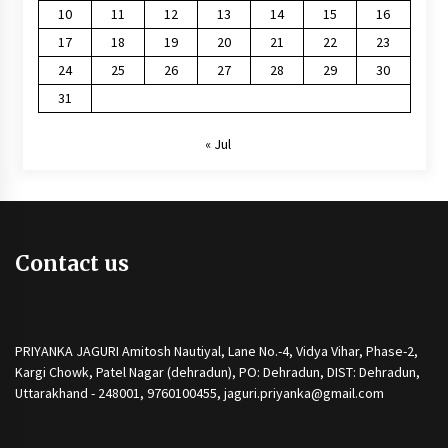
10
11
12
13
14
15
16
17
18
19
20
21
22
23
24
25
26
27
28
29
30
31
« Jul
Contact us
PRIYANKA JAGURI Amitosh Nautiyal, Lane No.-4, Vidya Vihar, Phase-2,
Kargi Chowk, Patel Nagar (dehradun), PO: Dehradun, DIST: Dehradun,
Uttarakhand - 248001, 9760100455, jaguri.priyanka@gmail.com