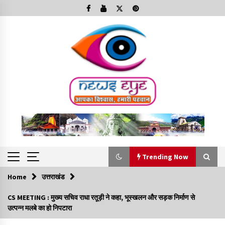
Skip
to
content
Trending Now
Home
उत्तराखंड
Trending Now
CS MEETING : मुख्य सचिव राधा रतूड़ी ने कहा, भूस्खलन और सड़क निर्माण से
उत्पन्न मलबे का हो निपटारा
Minorities Rights Day : विश्व अल्पसंख्यक अधिकार दिवस
कार्यक्रम में शामिल हुए सीएम,आधुनिक मदरसों का नाम अब्दुल कलाम के नाम