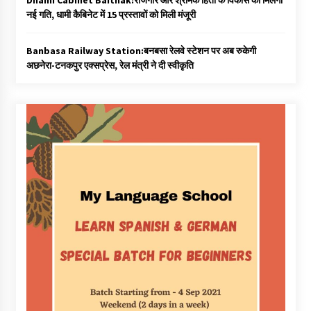
Dhami Cabinet Baithak:रोजगार और श्रमिक हितों के विकास को मिलेगी
नई गति, धामी कैबिनेट में 15 प्रस्तावों को मिली मंजूरी
Banbasa Railway Station:बनबसा रेलवे स्टेशन पर अब रुकेगी
अछनेरा-टनकपुर एक्सप्रेस, रेल मंत्री ने दी स्वीकृति