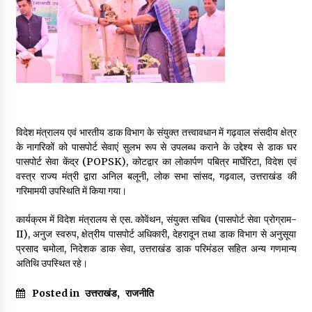
May 16, 2022
Thought Of The Day 14 May
May 14, 2022
Thought Of The Day 13 May
विदेश मंत्रालय एवं भारतीय डाक विभाग के संयुक्त तत्त्वावधान में गढ़वाल संसदीय क्षेत्र
May 13, 2022
के नागरिकों को पासपोर्ट सेवाएं सुलभ रूप से उपलब्ध कराने के उद्देश्य से डाक घर
पासपोर्ट सेवा केंद्र (POPSK), कोटद्वार का लोकार्पण पबित्र मार्घेरिटा, विदेश एवं
वस्त्र राज्य मंत्री द्वारा अनिल बलूनी, लोक सभा सांसद, गढ़वाल, उत्तराखंड की
Thought Of The Day 12 May
गरिमामयी उपस्थिति में किया गया।
May 12, 2022
कार्यक्रम में विदेश मंत्रालय से एस. कोवेंथन, संयुक्त सचिव (पासपोर्ट सेवा प्रोग्राम-
II), अनुज स्वरुप, क्षेत्रीय पासपोर्ट अधिकारी, देहरादून तथा डाक विभाग से अनुसूया
Thought Of The Day 11 May
प्रसाद चमोला, निदेशक डाक सेवा, उत्तराखंड डाक परिमंडल सहित अन्य गणमान्य
May 11, 2022
अतिथि उपस्थित रहे।
Posted in
उत्तराखंड
,
राजनीति
Thought Of The Day 10 May