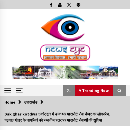
Skip
to
content
Trending Now
Home
उत्तराखंड
Trending Now
Dak ghar kotdwar:कोटद्वार में डाक घर पासपोर्ट सेवा केंद्र का लोकार्पण,
गढ़वाल क्षेत्र के नागरिकों को स्थानीय स्तर पर पासपोर्ट सेवाओं की सुविधा
Minorities Rights Day : विश्व अल्पसंख्यक अधिकार दिवस
कार्यक्रम में शामिल हुए सीएम,आधुनिक मदरसों का नाम अब्दुल कलाम के नाम