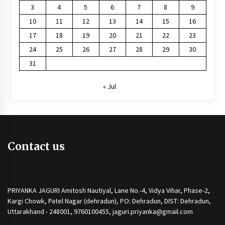
3
4
5
6
7
8
9
10
11
12
13
14
15
16
17
18
19
20
21
22
23
24
25
26
27
28
29
30
31
« Jul
Contact us
PRIYANKA JAGURI Amitosh Nautiyal, Lane No.-4, Vidya Vihar, Phase-2,
Kargi Chowk, Patel Nagar (dehradun), PO: Dehradun, DIST: Dehradun,
Uttarakhand - 248001, 9760100455, jaguri.priyanka@gmail.com