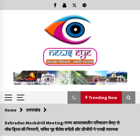
Skip
to
content
Trending Now
Home
उत्तराखंड
Trending Now
Dehradun Mockdrill Meeting:राज्य आपातकालीन परिचालन केंद्र से
मॉक ड्रिल की निगरानी, सचिव गृह शैलेश बगौली और डीजीपी ने परखी व्यवस्था
Minorities Rights Day : विश्व अल्पसंख्यक अधिकार दिवस
कार्यक्रम में शामिल हुए सीएम,आधुनिक मदरसों का नाम अब्दुल कलाम के नाम