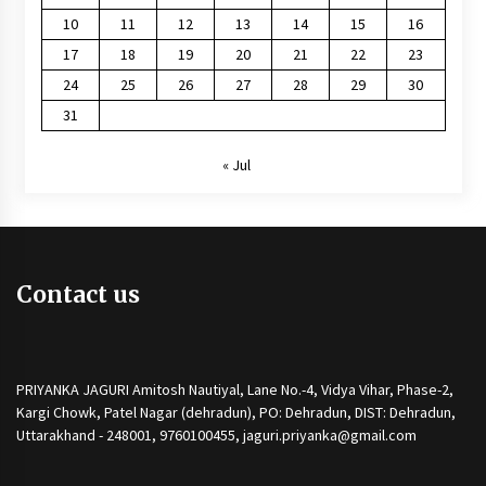
10
11
12
13
14
15
16
17
18
19
20
21
22
23
24
25
26
27
28
29
30
31
« Jul
Contact us
PRIYANKA JAGURI Amitosh Nautiyal, Lane No.-4, Vidya Vihar, Phase-2,
Kargi Chowk, Patel Nagar (dehradun), PO: Dehradun, DIST: Dehradun,
Uttarakhand - 248001, 9760100455, jaguri.priyanka@gmail.com