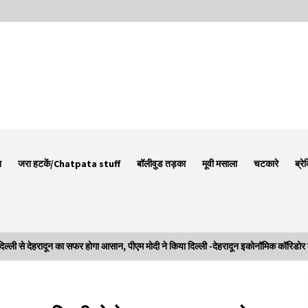
न
जरा हटकें/Chatpata stuff
बॉलीवुड तड़का
मूवी मसाला
चटकारे
ब्रे
े देहरादून का सफर होगा आसान, पीएम मोदी ने किया दिल्ली -देहरादून इकोनॉमिक कॉरिडोर 
Thought Of The Day 7 September