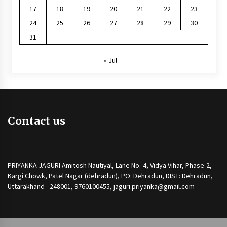
17
18
19
20
21
22
23
24
25
26
27
28
29
30
31
« Jul
Contact us
PRIYANKA JAGURI Amitosh Nautiyal, Lane No.-4, Vidya Vihar, Phase-2,
Kargi Chowk, Patel Nagar (dehradun), PO: Dehradun, DIST: Dehradun,
Uttarakhand - 248001, 9760100455, jaguri.priyanka@gmail.com