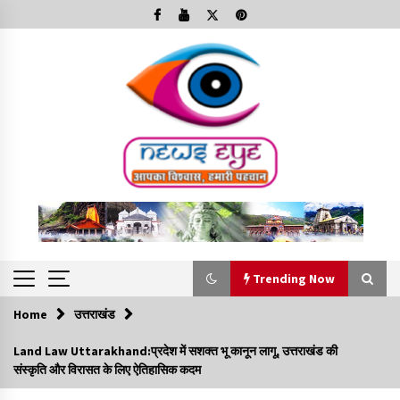
Skip
to
content
Trending Now
Home
उत्तराखंड
Trending Now
Land Law Uttarakhand:प्रदेश में सशक्त भू कानून लागू, उत्तराखंड की
संस्कृति और विरासत के लिए ऐतिहासिक कदम
Minorities Rights Day : विश्व अल्पसंख्यक अधिकार दिवस
कार्यक्रम में शामिल हुए सीएम,आधुनिक मदरसों का नाम अब्दुल कलाम के नाम