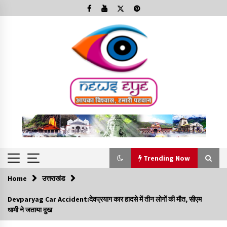
Skip
to
content
Trending Now
Home
उत्तराखंड
Trending Now
Devparyag Car Accident:देवप्रयाग कार हादसे में तीन लोगों की मौत, सीएम
धामी ने जताया दुख
Minorities Rights Day : विश्व अल्पसंख्यक अधिकार दिवस
कार्यक्रम में शामिल हुए सीएम,आधुनिक मदरसों का नाम अब्दुल कलाम के नाम