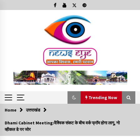
Skip
to
content
Trending Now
Home
उत्तराखंड
Trending Now
Dhami Cabinet Meeting:वैश्विक संकट के बीच वर्क फ्रॉम होगा लागू, नो
व्हीकल डे पर जोर
Minorities Rights Day : विश्व अल्पसंख्यक अधिकार दिवस
कार्यक्रम में शामिल हुए सीएम,आधुनिक मदरसों का नाम अब्दुल कलाम के नाम