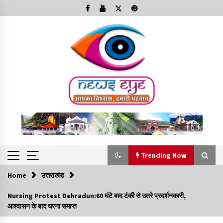
Skip
to
content
Trending Now
Home
उत्तराखंड
Trending Now
Nursing Protest Dehradun:60 घंटे बाद टंकी से उतरे प्रदर्शनकारी,
आश्वासन के बाद धरना समाप्त
Minorities Rights Day : विश्व अल्पसंख्यक अधिकार दिवस
कार्यक्रम में शामिल हुए सीएम,आधुनिक मदरसों का नाम अब्दुल कलाम के नाम