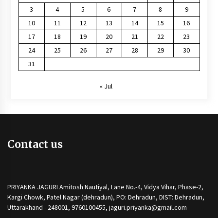
3
4
5
6
7
8
9
10
11
12
13
14
15
16
17
18
19
20
21
22
23
24
25
26
27
28
29
30
31
« Jul
Contact us
PRIYANKA JAGURI Amitosh Nautiyal, Lane No.-4, Vidya Vihar, Phase-2,
Kargi Chowk, Patel Nagar (dehradun), PO: Dehradun, DIST: Dehradun,
Uttarakhand - 248001, 9760100455, jaguri.priyanka@gmail.com