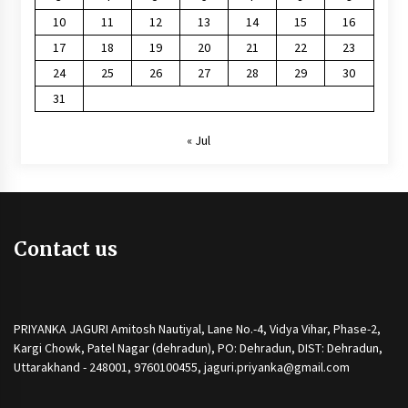
10
11
12
13
14
15
16
17
18
19
20
21
22
23
24
25
26
27
28
29
30
31
« Jul
Contact us
PRIYANKA JAGURI Amitosh Nautiyal, Lane No.-4, Vidya Vihar, Phase-2,
Kargi Chowk, Patel Nagar (dehradun), PO: Dehradun, DIST: Dehradun,
Uttarakhand - 248001, 9760100455, jaguri.priyanka@gmail.com