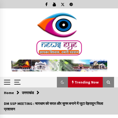
Skip
to
content
Trending Now
Home
उत्तराखंड
Trending Now
DM SSP MEETING : चारधाम को सरल और सुगम बनाने में जुटा देहरादून जिला
प्रशासन
Minorities Rights Day : विश्व अल्पसंख्यक अधिकार दिवस
कार्यक्रम में शामिल हुए सीएम,आधुनिक मदरसों का नाम अब्दुल कलाम के नाम