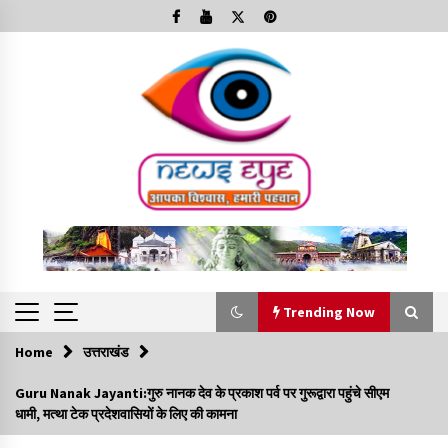
Skip
to
content
Trending Now
Home
उत्तराखंड
Trending Now
Guru Nanak Jayanti:गुरु नानक देव के प्रकाश पर्व पर गुरूद्वारा पहुंचे सीएम
धामी, मत्था टेक प्रदेशवासियों के लिए की कामना
Minorities Rights Day : विश्व अल्पसंख्यक अधिकार दिवस
कार्यक्रम में शामिल हुए सीएम,आधुनिक मदरसों का नाम अब्दुल कलाम के नाम