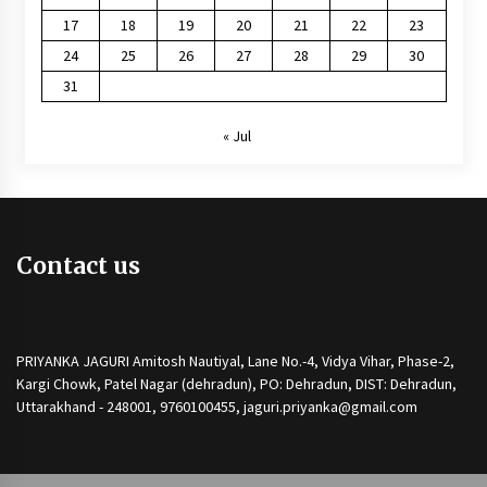
17
18
19
20
21
22
23
24
25
26
27
28
29
30
31
« Jul
Contact us
PRIYANKA JAGURI Amitosh Nautiyal, Lane No.-4, Vidya Vihar, Phase-2,
Kargi Chowk, Patel Nagar (dehradun), PO: Dehradun, DIST: Dehradun,
Uttarakhand - 248001, 9760100455, jaguri.priyanka@gmail.com