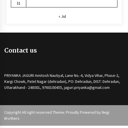
31
« Jul
Contact us
PRIYANKA JAGURI Amitosh Nautiyal, Lane No.-4, Vidya Vihar, Phase-2,
Kargi Chowk, Patel Nagar (dehradun), PO: Dehradun, DIST: Dehradun,
Uttarakhand - 248001, 9760100455, jaguri.priyanka@gmail.com
Copyright All right reserved Theme: Proudly Powered by
Negi
Brothers