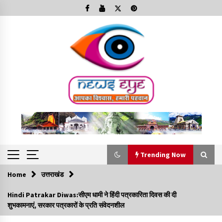
Skip
to
content
Trending Now
Home
उत्तराखंड
Trending Now
Hindi Patrakar Diwas:सीएम धामी ने हिंदी पत्रकारिता दिवस की दी
शुभकामनाएं, सरकार पत्रकारों के प्रति संवेदनशील
Minorities Rights Day : विश्व अल्पसंख्यक अधिकार दिवस
कार्यक्रम में शामिल हुए सीएम,आधुनिक मदरसों का नाम अब्दुल कलाम के नाम