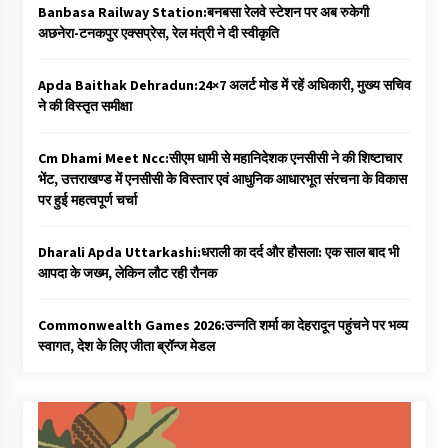
Banbasa Railway Station:बनबसा रेलवे स्टेशन पर अब रुकेगी
अछनेरा-टनकपुर एक्सप्रेस, रेल मंत्री ने दी स्वीकृति
Apda Baithak Dehradun:24×7 अलर्ट मोड में रहें अधिकारी, मुख्य सचिव
ने की विस्तृत समीक्षा
Cm Dhami Meet Ncc:सीएम धामी से महानिदेशक एनसीसी ने की शिष्टाचार
भेंट, उत्तराखण्ड में एनसीसी के विस्तार एवं आधुनिक आधारभूत संरचना के विकास
पर हुई महत्वपूर्ण चर्चा
Dharali Apda Uttarkashi:धराली का दर्द और हौसला: एक साल बाद भी
आपदा के जख्म, लेकिन लौट रही रौनक
Commonwealth Games 2026:उन्नति शर्मा का देहरादून पहुंचने पर भव्य
स्वागत, देश के लिए जीता ब्रॉन्ज मेडल