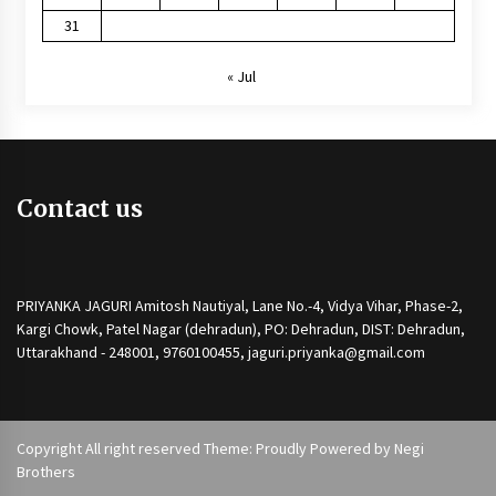
31
« Jul
Contact us
PRIYANKA JAGURI Amitosh Nautiyal, Lane No.-4, Vidya Vihar, Phase-2,
Kargi Chowk, Patel Nagar (dehradun), PO: Dehradun, DIST: Dehradun,
Uttarakhand - 248001, 9760100455, jaguri.priyanka@gmail.com
Copyright All right reserved Theme: Proudly Powered by
Negi
Brothers