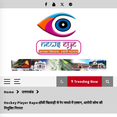
Skip
to
content
Trending Now
Home
उत्तराखंड
Trending Now
Hockey Player Rape:हॉकी खिलाड़ी से रेप मामले में एक्शन, आरोपी कोच की
नियुक्ति निरस्त
Minorities Rights Day : विश्व अल्पसंख्यक अधिकार दिवस
कार्यक्रम में शामिल हुए सीएम,आधुनिक मदरसों का नाम अब्दुल कलाम के नाम