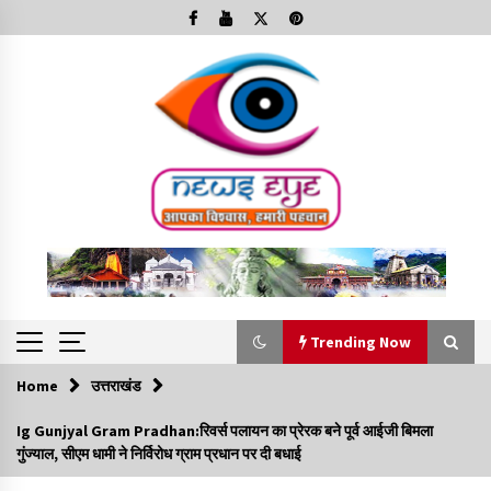
Skip
to
content
Trending Now
Home
उत्तराखंड
Trending Now
Ig Gunjyal Gram Pradhan:रिवर्स पलायन का प्रेरक बने पूर्व आईजी बिमला
गुंज्याल, सीएम धामी ने निर्विरोध ग्राम प्रधान पर दी बधाई
Minorities Rights Day : विश्व अल्पसंख्यक अधिकार दिवस
कार्यक्रम में शामिल हुए सीएम,आधुनिक मदरसों का नाम अब्दुल कलाम के नाम