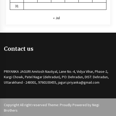
31
« Jul
Contact us
PRIYANKA JAGURI Amitosh Nautiyal, Lane No.-4, Vidya Vihar, Phase-2,
Kargi Chowk, Patel Nagar (dehradun), PO: Dehradun, DIST: Dehradun,
Uttarakhand - 248001, 9760100455, jaguri.priyanka@gmail.com
Copyright All right reserved Theme: Proudly Powered by
Negi
Brothers