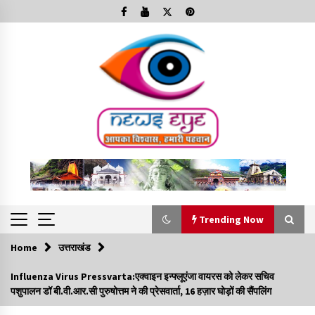
Skip
to
content
Trending Now
Home
उत्तराखंड
Trending Now
Influenza Virus Pressvarta:एक्वाइन इन्फ्लूएंजा वायरस को लेकर सचिव
पशुपालन डॉ बी.वी.आर.सी पुरुषोत्तम ने की प्रेसवार्ता, 16 हज़ार घोड़ों की सैंपलिंग
Minorities Rights Day : विश्व अल्पसंख्यक अधिकार दिवस
कार्यक्रम में शामिल हुए सीएम,आधुनिक मदरसों का नाम अब्दुल कलाम के नाम