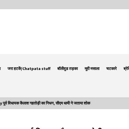
न
जरा हटकें/Chatpata stuff
बॉलीवुड तड़का
मूवी मसाला
चटकारे
ब्रे
व विधायक कैलाश गहतोड़ी का निधन, सीएम धामी ने जताया शोक
Thought Of The Day 7 September