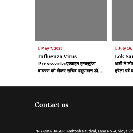
May 7, 2025
July 16,
Influenza Virus
Lok Sa
Pressvarta:एक्वाइन इन्फ्लूएंजा
धामी ने लो
वायरस को लेकर सचिव पशुपालन डॉ
हरेला पर्व
बी.वी.आर.सी पुरुषोत्तम ने की प्रेसवार्ता,
16 हज़ार घोड़ों की सैंपलिंग
Contact us
PRIYANKA JAGURI Amitosh Nautiyal, Lane No.-4, Vidya Vih