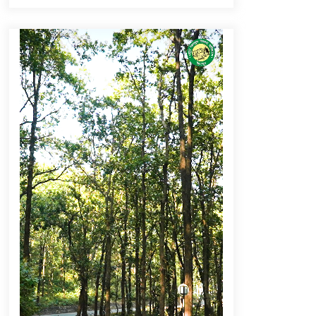
September 6, 2023
Thought Of The Day 16 May
May 16, 2022
Thought Of The Day 12 May
May 12, 2022
Thought Of The Day 9 May
May 9, 2022