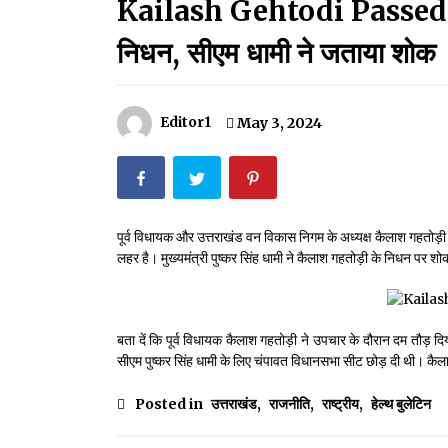
Kailash Gehtodi Passed Awa
मदरसों का नाम अब्दुल कलाम के नाम पर रखने की घोषणा
December 18, 2023
निधन, सीएम धामी ने जताया शोक
Thought Of The Day 18 May
May 18, 2022
Editor1
May 3, 2024
Thought Of The Day 14 May
May 14, 2022
पूर्व विधायक और उत्तराखंड वन विकास निगम के अध्यक्ष कैलाश गहतोड़ी 
लहर है। मुख्यमंत्री पुष्कर सिंह धामी ने कैलाश गहतोड़ी के निधन पर शो
Thought Of The Day 11 May
May 11, 2022
बता दें कि पूर्व विधायक कैलाश गहतोड़ी ने उपचार के दौरान दम तौड़ दिय
सीएम पुष्कर सिंह धामी के लिए चंपावत विधानसभा सीट छोड़ दी थी। कैलाश
Posted in
उत्तराखंड
,
राजनीति
,
राष्ट्रीय
,
हेल्थ बुलेटिन