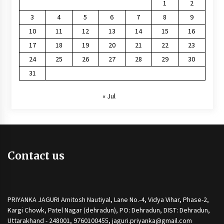
1
2
3
4
5
6
7
8
9
10
11
12
13
14
15
16
17
18
19
20
21
22
23
24
25
26
27
28
29
30
31
« Jul
Contact us
PRIYANKA JAGURI Amitosh Nautiyal, Lane No.-4, Vidya Vihar, Phase-2,
Kargi Chowk, Patel Nagar (dehradun), PO: Dehradun, DIST: Dehradun,
Uttarakhand - 248001, 9760100455, jaguri.priyanka@gmail.com