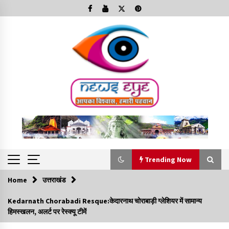
Skip
to
content
Trending Now
Home
उत्तराखंड
Trending Now
Kedarnath Chorabadi Resque:केदारनाथ चोराबाड़ी ग्लेशियर में सामान्य
हिमस्खलन, अलर्ट पर रेस्क्यू टीमें
Minorities Rights Day : विश्व अल्पसंख्यक अधिकार दिवस
कार्यक्रम में शामिल हुए सीएम,आधुनिक मदरसों का नाम अब्दुल कलाम के नाम