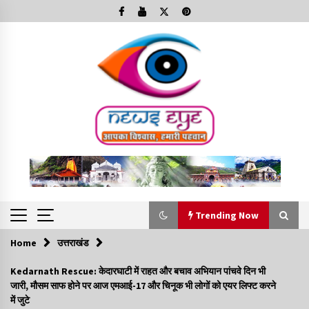
Skip
to
content
Trending Now
Home
उत्तराखंड
Trending Now
Kedarnath Rescue: केदारघाटी में राहत और बचाव अभियान पांचवे दिन भी
जारी, मौसम साफ होने पर आज एमआई-17 और चिनूक भी लोगों को एयर लिफ्ट करने
Minorities Rights Day : विश्व अल्पसंख्यक अधिकार दिवस
में जुटे
कार्यक्रम में शामिल हुए सीएम,आधुनिक मदरसों का नाम अब्दुल कलाम के नाम