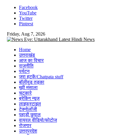
Skip
Facebook
to
YouTube
content
Twitter
Pintrest
Friday, Aug 7, 2026
Home
उत्तराखंड
आज का विचार
राजनीति
पर्यटन
जरा हटकें/Chatpata stuff
बॉलीवुड तड़का
मूवी मसाला
चटकारे
ब्रेकिंग न्यूज़
लाइफस्टाइल
टेक्नोलॉजी
पहाड़ी छुयाल
वायरल वीडियो/फोटोज
रोजगार
उत्तरप्रदेश