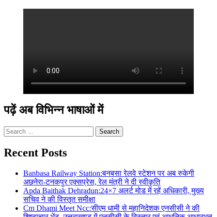
पढ़ें अब विभिन्न भाषाओं में
Search
for:
Recent Posts
Banbasa Railway Station:बनबसा रेलवे स्टेशन पर अब रुकेगी
अछनेरा-टनकपुर एक्सप्रेस, रेल मंत्री ने दी स्वीकृति
Apda Baithak Dehradun:24×7 अलर्ट मोड में रहें अधिकारी, मुख्य
सचिव ने की विस्तृत समीक्षा
Cm Dhami Meet Ncc:सीएम धामी से महानिदेशक एनसीसी ने की
शिष्टाचार भेंट, उत्तराखण्ड में एनसीसी के विस्तार एवं आधुनिक आधारभूत