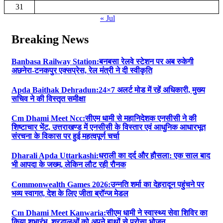
31
« Jul
Breaking News
Banbasa Railway Station:बनबसा रेलवे स्टेशन पर अब रुकेगी
अछनेरा-टनकपुर एक्सप्रेस, रेल मंत्री ने दी स्वीकृति
Apda Baithak Dehradun:24×7 अलर्ट मोड में रहें अधिकारी, मुख्य
सचिव ने की विस्तृत समीक्षा
Cm Dhami Meet Ncc:सीएम धामी से महानिदेशक एनसीसी ने की
शिष्टाचार भेंट, उत्तराखण्ड में एनसीसी के विस्तार एवं आधुनिक आधारभूत
संरचना के विकास पर हुई महत्वपूर्ण चर्चा
Dharali Apda Uttarkashi:धराली का दर्द और हौसला: एक साल बाद
भी आपदा के जख्म, लेकिन लौट रही रौनक
Commonwealth Games 2026:उन्नति शर्मा का देहरादून पहुंचने पर
भव्य स्वागत, देश के लिए जीता ब्रॉन्ज मेडल
Cm Dhami Meet Kanwaria:सीएम धामी ने स्वास्थ्य सेवा शिविर का
किया शुभारंभ, श्रद्धालुओं को अपने हाथों से परोसा भोजन