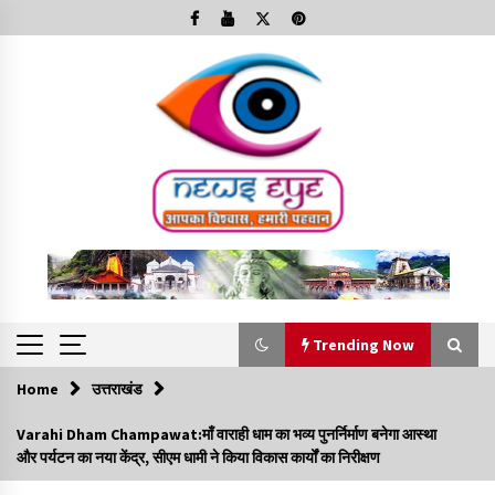
Skip
to
content
Trending Now
Home
उत्तराखंड
Trending Now
Varahi Dham Champawat:माँ वाराही धाम का भव्य पुनर्निर्माण बनेगा आस्था
और पर्यटन का नया केंद्र, सीएम धामी ने किया विकास कार्यों का निरीक्षण
Minorities Rights Day : विश्व अल्पसंख्यक अधिकार दिवस
कार्यक्रम में शामिल हुए सीएम,आधुनिक मदरसों का नाम अब्दुल कलाम के नाम