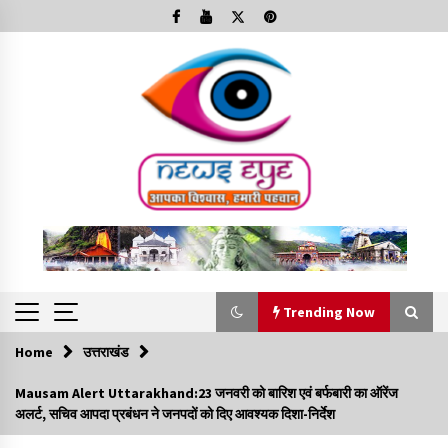
Skip
to
content
Trending Now
Home
उत्तराखंड
Trending Now
Mausam Alert Uttarakhand:23 जनवरी को बारिश एवं बर्फबारी का ऑरेंज
अलर्ट, सचिव आपदा प्रबंधन ने जनपदों को दिए आवश्यक दिशा-निर्देश
Minorities Rights Day : विश्व अल्पसंख्यक अधिकार दिवस
कार्यक्रम में शामिल हुए सीएम,आधुनिक मदरसों का नाम अब्दुल कलाम के नाम