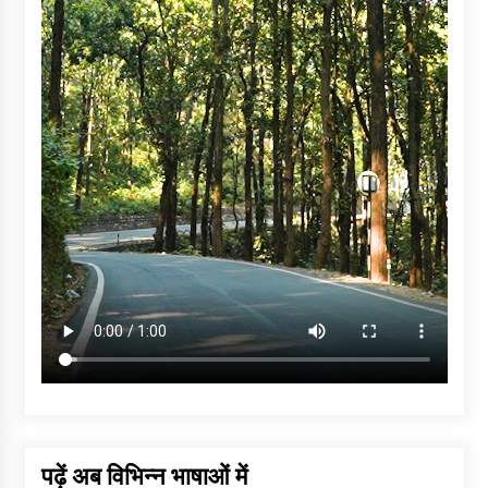
पढ़ें अब विभिन्न भाषाओं में