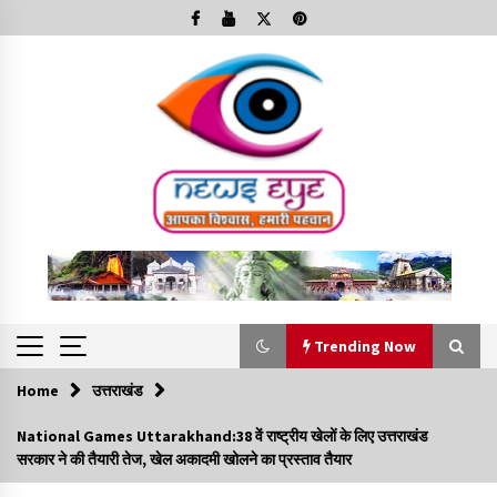
Skip
to
content
Trending Now
Home
उत्तराखंड
Trending Now
National Games Uttarakhand:38 वें राष्ट्रीय खेलों के लिए उत्तराखंड
सरकार ने की तैयारी तेज, खेल अकादमी खोलने का प्रस्ताव तैयार
Minorities Rights Day : विश्व अल्पसंख्यक अधिकार दिवस
कार्यक्रम में शामिल हुए सीएम,आधुनिक मदरसों का नाम अब्दुल कलाम के नाम