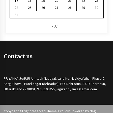
17
18
19
20
21
22
23
24
25
26
27
28
29
30
31
« Jul
Contact us
PRIYANKA JAGURI Amitosh Nautiyal, Lane No.-4, Vidya Vihar, Phase-2,
Kargi Chowk, Patel Nagar (dehradun), PO: Dehradun, DIST: Dehradun,
Uttarakhand - 248001, 9760100455, jaguri.priyanka@gmail.com
Copyright All right reserved Theme: Proudly Powered by
Negi